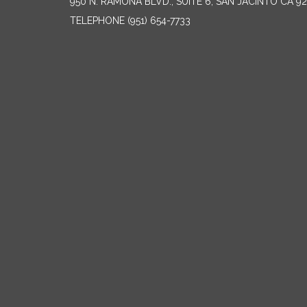
950 N. RAMONA BLVD., SUITE 6, SAN JACINTO CA 9
TELEPHONE
(951) 654-7733